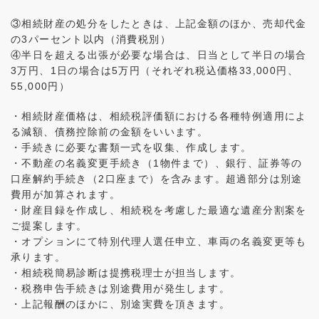
③相続財産の処分をしたときは、上記金額のほか、売却代金
の3パーセント以内（消費税別）
④半日を超える出張が必要な場合は、日当として半日の場合
3万円、1日の場合は5万円（それぞれ税込価格33,000円、
55,000円）
・相続財産価格は、相続税評価額における各種特例適用によ
る減額、債務控除前の金額をいいます。
・手続きに必要な書類一式を収集、作成します。
・不動産の名義変更手続き（1物件まで）、銀行、証券等の
口座解約手続き（2口座まで）を含みます。超過部分は別途
費用が加算されます。
・財産目録を作成し、相続税を考慮した最適な遺産分割案を
ご提案します。
・オプションにて特別代理人選任申立、車両の名義変更等も
承ります。
・相続税簡易診断は提携税理士が担当します。
・税務申告手続きは別途費用が発生します。
・上記報酬のほかに、別途実費を頂きます。