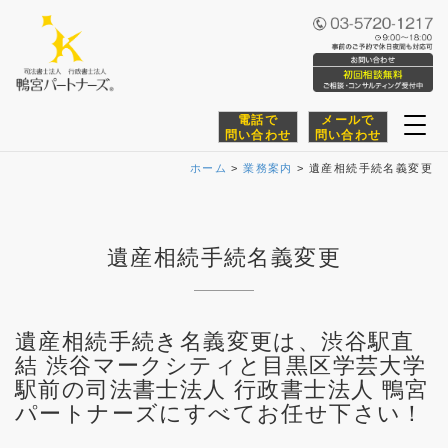
電話で
メールで
Togg
問い合わせ
問い合わせ
navi
ホーム
>
業務案内
>
遺産相続手続名義変更
遺産相続手続名義変更
遺産相続手続き名義変更は、渋谷駅直
結 渋谷マークシティと目黒区学芸大学
駅前の司法書士法人 行政書士法人 鴨宮
パートナーズにすべてお任せ下さい！