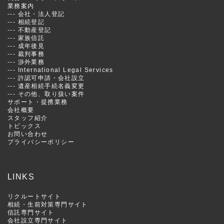
業務案内
---
会社・法人登記
---
相続登記
---
不動産登記
---
家族信託
---
成年後見
---
裁判事務
---
渉外業務
---
International Legal Services
---
許認可申請・会社設立
---
遺産相続手続名義変更
---
その他、取り扱い案件
サポート・提携業務
会社概要
スタッフ紹介
トピックス
お問い合わせ
プライバシーポリシー
LINKS
リクルートサイト
相続・生前対策専門サイト
信託専門サイト
会社設立専門サイト