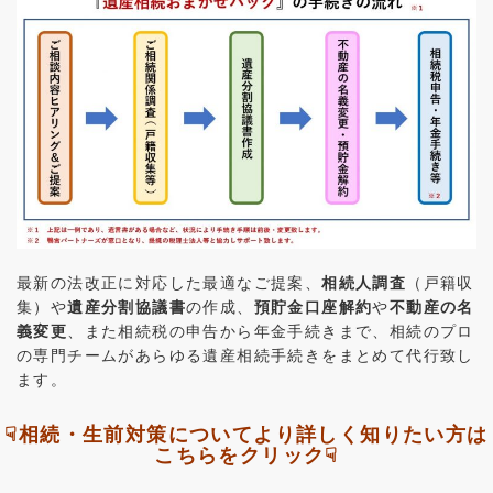
最新の法改正に対応した最適なご提案、
相続人調査
（戸籍収
集）や
遺産分割協議書
の作成、
預貯金口座解約
や
不動産の名
義変更
、また相続税の申告から年金手続きまで、相続のプロ
の専門チームがあらゆる遺産相続手続きをまとめて代行致し
ます。
☟相続・生前対策についてより詳しく知りたい方は
こちらをクリック☟