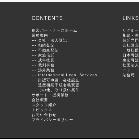
CONTENTS
LINK
鴨宮パートナーズホーム
リクル
業務案内
相続・
---
会社・法人登記
信託専
---
相続登記
会社設
---
不動産登記
一般社
---
家族信託
日本司
---
成年後見
東京司
---
裁判事務
社団法
---
渉外業務
ート
---
International Legal Services
法務局
---
許認可申請・会社設立
---
遺産相続手続名義変更
---
その他、取り扱い案件
サポート・提携業務
会社概要
スタッフ紹介
トピックス
お問い合わせ
プライバシーポリシー