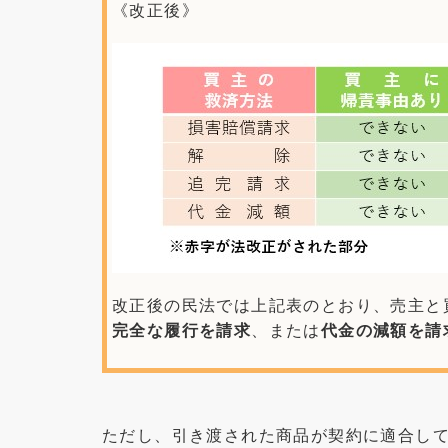
《改正後》
改正後の民法では上記表のとおり、売主と
完全な履行を請求
、または
代金の減額を請
ただし、引き渡された商品が契約に適合し