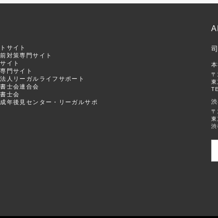
S
A
ートサイト
生前対策専門サイト
門サイト
本
立専門サイト
〒
団法人リーガルライフサポート
東
法書士会連合会
TE
法書士会
渋
人成年後見センター・リーガルサポ
〒
東
渋