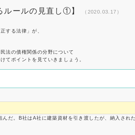
るルールの見直し①】
（2020.03.17）
改正する法律」が、
に民法の債権関係の分野について
分けてポイントを見ていきましょう。
結んだ。B社はA社に建築資材を引き渡したが、納入され