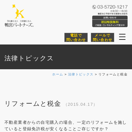
電話で
メールで
Togg
問い合わせ
問い合わせ
navi
法律トピックス
ホーム
>
法律トピックス
>
リフォームと税金
リフォームと税金
（2015.04.17）
不動産業者からの自宅購入の場合、一定のリフォームを施し
ていると登録免許税が安くなることご存じですか？