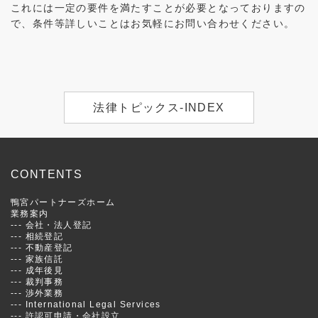
これには一定の要件を満たすことが必要となっておりますの
で、条件等詳しいことはお気軽にお問い合わせください。
法律トピックス-INDEX
CONTENTS
鴨宮パートナーズホーム
業務案内
---
会社・法人登記
---
相続登記
---
不動産登記
---
家族信託
---
成年後見
---
裁判事務
---
渉外業務
---
International Legal Services
---
許認可申請・会社設立